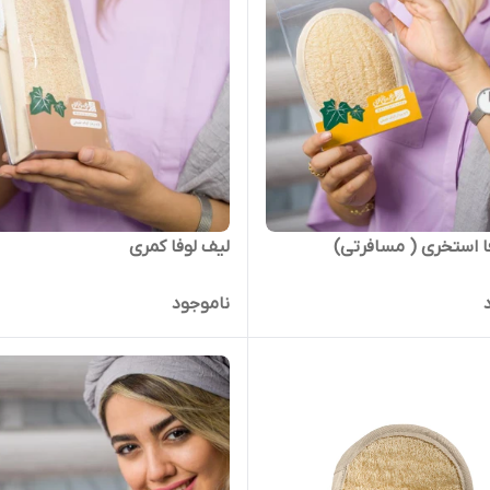
ا استخری ( مسافرتی)
لیف لوفا کمری
ناموجود