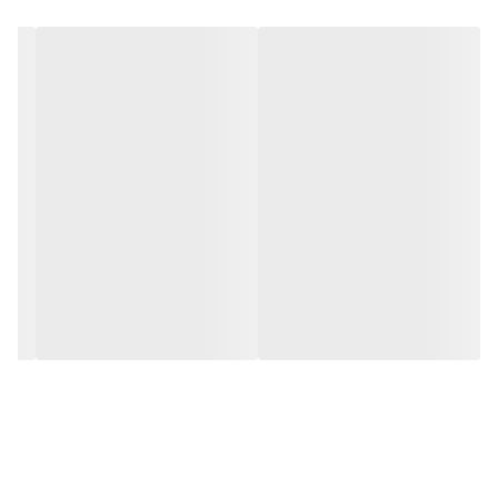
لیف طبیعی است.
• کاشت این گیاه در ایران زیاد معمول نیست
ولی امروزه در برخی گلخانه ها کاشته می شود.
• وقتی به میوه بالغ اجازه می دهید تا خشک
شود، یک ساختار اسفنجی را ایجاد می کند.
خواص گیاه لوفا
• عصاره های استخراج شده از دانه لوفا و
همچنین روغن دارای خواص ضد التهابی و ضد
میکروبی است
و برای بهبود زونا و جوش، جذام و بیماریهای
پوستی استفاده شده است.
• روغن دانه لوفا دارای خواص ضد قارچ، ضد