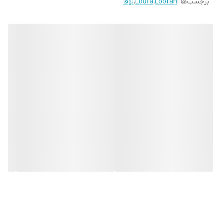
برچسب‌ها :
Loofah
،
Loufa
،
لوفا
• کاشت این گیاه در ایران زیاد معمول نیست ولی
امروزه در برخی گلخانه ها کاشته می شود.
• وقتی به میوه بالغ اجازه می دهید تا خشک شود،
یک ساختار اسفنجی را ایجاد می کند.
خواص گیاه لوفا
• عصاره های استخراج شده از دانه لوفا و همچنین
روغن دارای خواص ضد التهابی و ضد میکروبی است
و برای بهبود زونا و جوش، جذام و بیماریهای پوستی
استفاده شده است.
• روغن دانه لوفا دارای خواص ضد قارچ، ضد التهاب
بوده و به دلیل ممانعت از سنتز پروتین خاصی
دارای خواص ضد تومور میباشد و همچنین برای