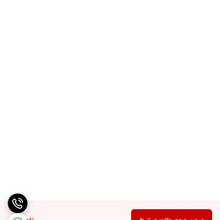
تشکیل میدهد و مابقی اوایک اسید، استئاریک
اسید، پالمتیک اسید و ...می باشد.
لوفا حاوی آنتوسیانین، گلیکوزید ها، فلاونوییدها،
تریترپنوییدها، کاردیاک گلیکوزیدها، ساپونین ها،
کربوهیدراتها ، پروتین
ها، آلکللوییدها و تانن ها هستند که برای پوست
بسیار مفید هستند.
• این ترکیبات در قسمتهای مختلف گیاه ساخته
شده و فعالیتهای مختلفی از قبیل ضد میکروب،
ضد قارچ، ضد جوش و ضد
التهاب و آنتی اکسیدان از خود نشان میدهند.
• و به همین دلیل منبع مناسبی برای ترکیبات