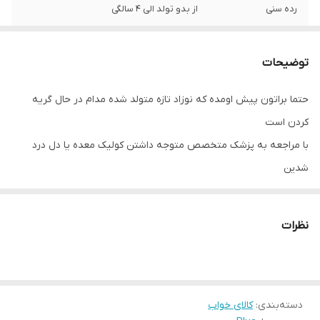
رده سنی
از بدو تولد الی 4 سالگی
ظرفیت وزنی
تا 30 کیلوگرم
توضیحات
وزن
6500 گرم
حتما براتون پیش اومده که نوزاد تازه متولد شده مدام در حال گریه
کردن است
با مراجعه به پزشک متخصص متوجه داشتن کولیک معده یا دل درد
شدین
برای رفع این مشکل گروه رایکان توس با تحقیق و بررسی حالات بدن
نوزادان زیر نظر پزشکان متخصص گهواره ای طراحی کردن
نظرات
گهواره آسای بانوج
مشابه ننو و یا بانوج های سنتی طراحی و ساخته شده
قسمت بستر و یا خواب با ایجاد قوس نرم در ستون فقرات از رفلاکس
دسته‌بندی
:
کالای خواب
معده نوزاد جلوگیری میکند. همچنین مشابه بودن حالت قرارگیری بدن