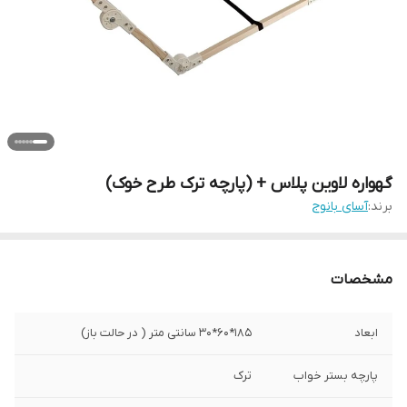
گهواره لاوین پلاس + (پارچه ترک طرح خوک)
برند:
آسای بانوج
مشخصات
ابعاد
185*60*30 سانتی متر ( در حالت باز)
پارچه بستر خواب
ترک