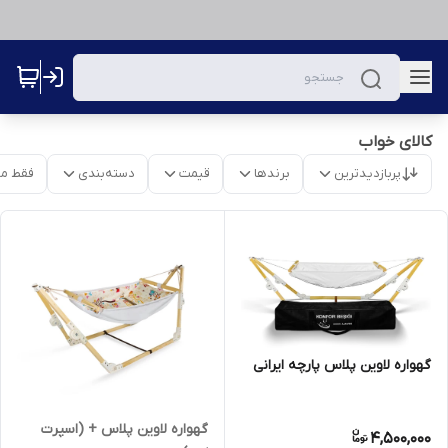
کالای خواب
پربازدیدترین
برندها
قیمت
دسته‌بندی
فقط م
گهواره لاوین پلاس پارچه ایرانی
گهواره لاوین پلاس + (اسپرت
4,500,000