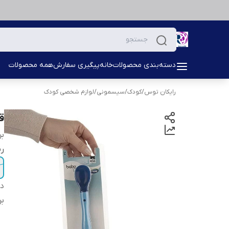
دسته‌بندی محصولات
خانه
پیگیری سفارش
همه محصولات
رایکان توس
/
کودک
/
سیسمونی
/
لوازم شخصی کودک
ق
بر
ر
دس
بر