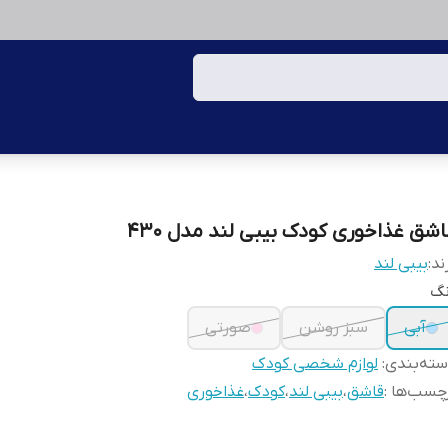
اشق غذاخوری کودک بیبی لند مدل ۴۳۰
ند:
بیبی لند
نگ
آبی
سبز روشن
صورتی
ته‌بندی
:
لوازم شخصی کودک
چسب‌ها :
قاشق
،
بیبی لند
،
کودک
،
غذاخوری