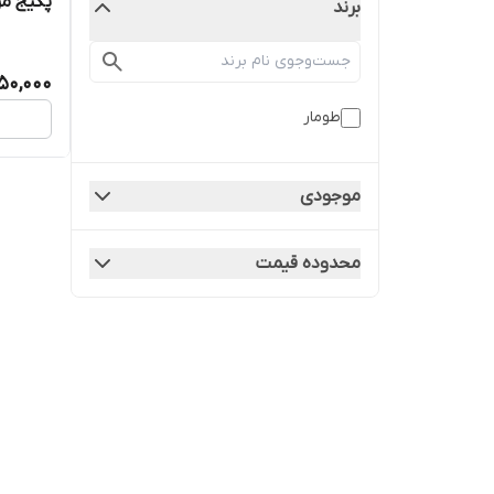
پکیج مر
برند
150,000
طومار
موجودی
محدوده قیمت