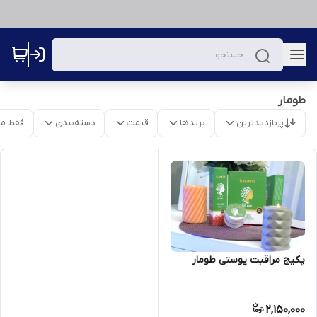
طومار
پربازدیدترین
برندها
قیمت
دسته‌بندی
فقط م
پکیج مراقبت پوستی طومار
2,150,000