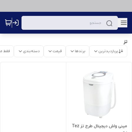
تز
پربازدیدترین
برندها
قیمت
دسته‌بندی
فقط م
مینی واش دیجیتال طرح تز Tez