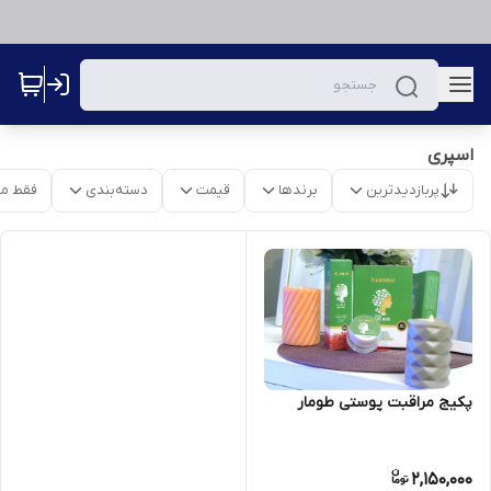
اسپری
پربازدیدترین
برندها
قیمت
دسته‌بندی
فقط م
پکیج مراقبت پوستی طومار
2,150,000