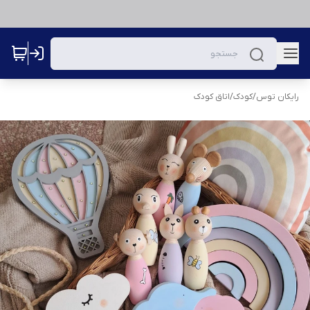
رایکان توس
/
کودک
/
اتاق کودک