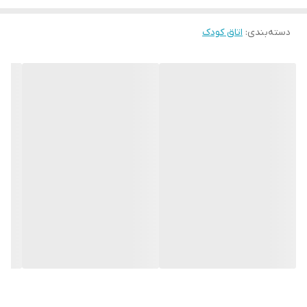
مشغول می کنند و به همین جهت تاثیر بسیار زیادی بر
دسته‌بندی
:
اتاق کودک
روح و روان و جسم کودکان دارند. از این روی استفاده از
مواد اولیه و جنس این وسایل بازی و سرگرمی بسیار پر
اهمیت است. در این بخش تصمیم داریم به بررسی
مهمترین مزایای اسباب بازی های چوبی بپردازیم.
استحکام و ماندگاری
جایگزین محیط های طبیعی
پرورش دهنده ی خلاقیت
دوستدار محیط زیست
رشد مهارت های حرکتی
شادی و سلامت روان
مقرون به صرفه بودن
ظاهر زیبا و دوست داشتنی