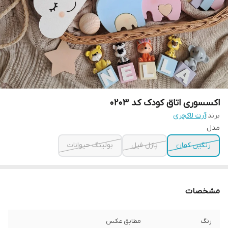
اکسسوری اتاق کودک کد 0203
برند:
آرت لاکچری
مدل
رنگین کمان
پازل فیل
بولینگ حیوانات
مشخصات
رنگ
مطابق عکس