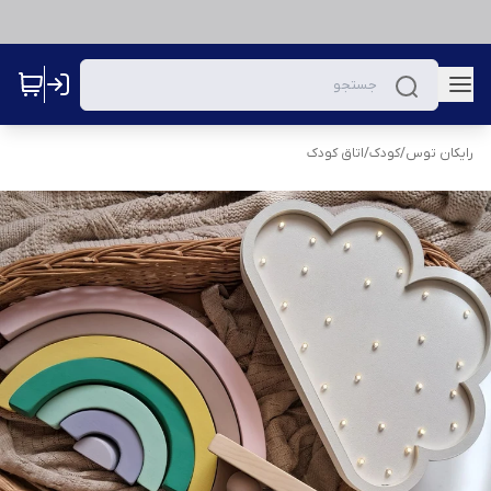
رایکان توس
/
کودک
/
اتاق کودک