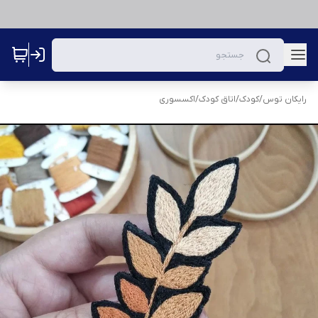
رایکان توس
/
کودک
/
اتاق کودک
/
اکسسوری