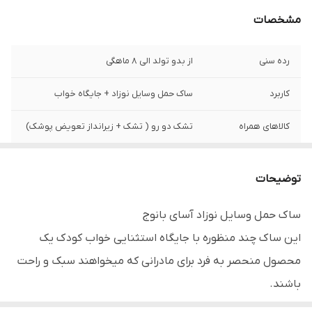
مشخصات
رده سنی
از بدو تولد الی 8 ماهگی
کاربرد
ساک حمل وسایل نوزاد + جایگاه خواب
کالاهای همراه
تشک دو رو ( تشک + زیرانداز تعویض پوشک)
رنگ
خاکستری
توضیحات
ساک حمل وسایل نوزاد آسای بانوج
این ساک چند منظوره با جایگاه استثنایی خواب کودک یک
محصول منحصر به فرد برای مادرانی که میخواهند سبک و راحت
باشند.
ویژگی های خاص این محصول شامل: