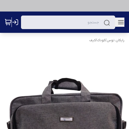
رایکان توس
/
کودک
/
کیف