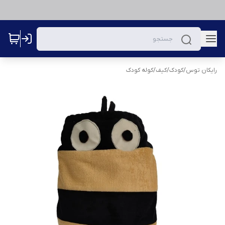
رایکان توس
/
کودک
/
کیف
/
کوله کودک