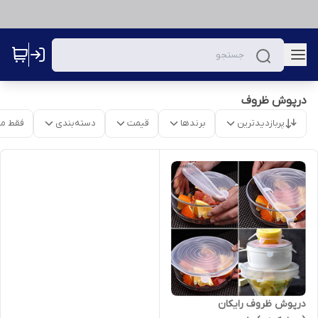
درپوش ظروف
پربازدیدترین
برندها
قیمت
دسته‌بندی
فقط م
درپوش ظروف رایکان