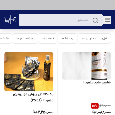
پربازدیدترین
برندها
قیمت
دسته‌بندی
فقط م
شامپو مایع منفرد+
پک کاهش ریزش مو پودری
منفرد+ (کد251)
1,280,000
15
%
2,250,000
1,088,000