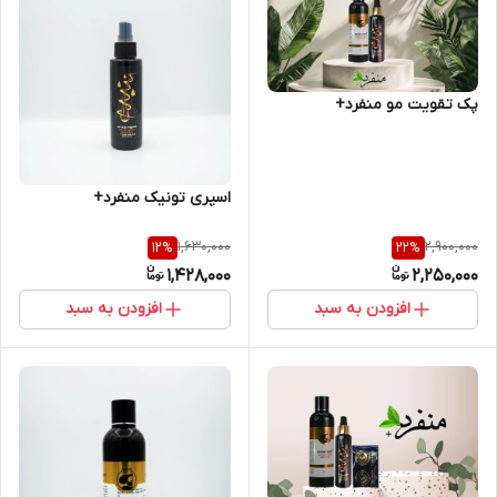
پک تقویت مو منفرد+
اسپری تونیک منفرد+
1,630,000
2,900,000
12
%
22
%
1,428,000
2,250,000
افزودن به سبد
افزودن به سبد